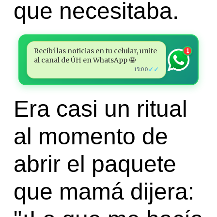
que necesitaba.
Recibí las noticias en tu celular, unite
1
al canal de ÚH en WhatsApp 🤩
✓✓
15:00
Era casi un ritual
al momento de
abrir el paquete
que mamá dijera: