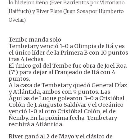
lo hicieron Iteño (Éver Barrientos por Victoriano
Haiffuch) y River Plate (Juan Sosa por Humberto
Ovelar).
Tembe manda solo
Tembetary venció 1-0 a Olimpia de Itá y es
el único líder de la Primera B con 10 puntos
tras 4 fechas.
El único gol del Tembe fue obra de Joel Roa
(7’) para dejar al Franjeado de Itá con 4
puntos.
A la caza de Tembetary quedó General Díaz
y Atlántida, ambos con 9 puntos. Las
Águilas de Luque golearon 3-0 a Cristóbal
Colón de J. Augusto Saldívar y el Oceánico
venció 1-0 al otro Cristóbal Colón, el de
Ñemby. En la próxima fecha, Tembetary
recibirá a Atlántida.
River ganó al 2 de Mayo y el clásico de