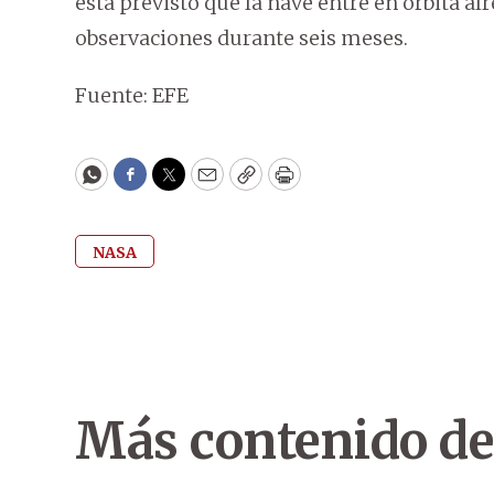
está previsto que la nave entre en órbita al
observaciones durante seis meses.
Fuente: EFE
WhatsApp
Facebook
Twitter
Email
Copy
Print
NASA
Más contenido de