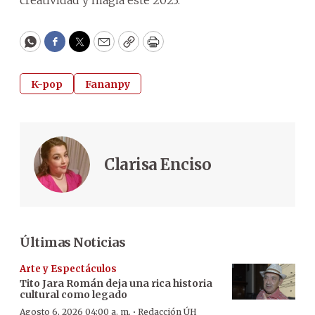
creatividad y magia este 2023.
WhatsApp
Facebook
Twitter
Email
Copy
Print
K-pop
Fananpy
Clarisa Enciso
Últimas Noticias
Arte y Espectáculos
Tito Jara Román deja una rica historia
cultural como legado
·
Agosto 6, 2026 04:00 a. m.
Redacción ÚH