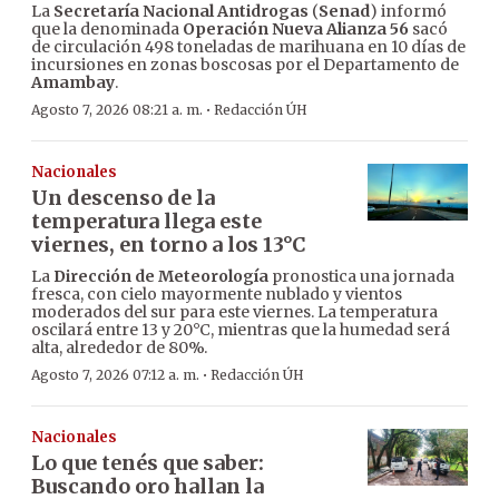
La
Secretaría Nacional Antidrogas
(
Senad
) informó
que la denominada
Operación Nueva Alianza 56
sacó
de circulación 498 toneladas de marihuana en 10 días de
incursiones en zonas boscosas por el Departamento de
Amambay
.
·
Agosto 7, 2026 08:21 a. m.
Redacción ÚH
Nacionales
Un descenso de la
temperatura llega este
viernes, en torno a los 13°C
La
Dirección de Meteorología
pronostica una jornada
fresca, con cielo mayormente nublado y vientos
moderados del sur para este viernes. La temperatura
oscilará entre 13 y 20°C, mientras que la humedad será
alta, alrededor de 80%.
·
Agosto 7, 2026 07:12 a. m.
Redacción ÚH
Nacionales
Lo que tenés que saber:
Buscando oro hallan la