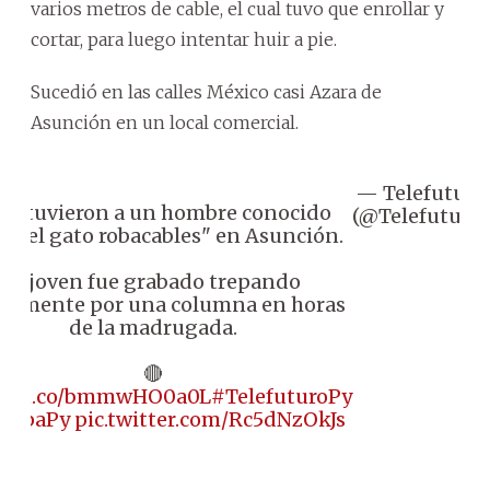
varios metros de cable, el cual tuvo que enrollar y
cortar, para luego intentar huir a pie.
Sucedió en las calles México casi Azara de
Asunción en un local comercial.
— Telefuturo
 Detuvieron a un hombre conocido
(@Telefuturo)
o "el gato robacables" en Asunción.
El joven fue grabado trepando
vamente por una columna en horas
de la madrugada.
🔴
s://t.co/bmmwHO0a0L
#TelefuturoPy
LupaPy
pic.twitter.com/Rc5dNzOkJs