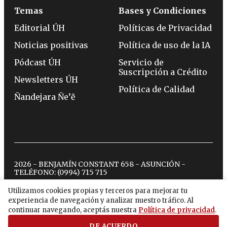
Temas
Bases y Condiciones
Editorial ÚH
Políticas de Privacidad
Noticias positivas
Política de uso de la IA
Pódcast ÚH
Servicio de
Suscripción a Crédito
Newsletters ÚH
Política de Calidad
Ñandejara Ñe’ẽ
2026 - BENJAMÍN CONSTANT 658 - ASUNCIÓN -
TELÉFONO:
(0994) 715 715
Utilizamos cookies propias y terceros para mejorar tu
experiencia de navegación y analizar nuestro tráfico. Al
twitter
instagram
facebook
tiktok
youtube
spotify
continuar navegando, aceptás nuestra
Política de privacidad
.
DE ACUERDO