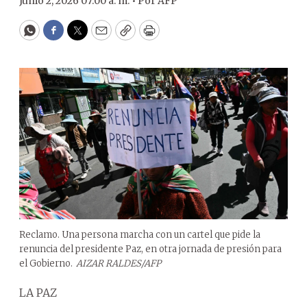
Junio 2, 2026 07:00 a. m. •
Por
AFP
WhatsApp
Facebook
Twitter
Email
Copy
Print
Reclamo. Una persona marcha con un cartel que pide la
renuncia del presidente Paz, en otra jornada de presión para
el Gobierno.
AIZAR RALDES/AFP
LA PAZ