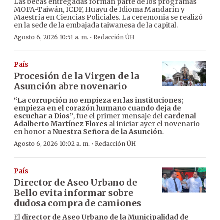
Las becas entregadas forman parte de los programas
MOFA-Taiwán, ICDF, Huayu de Idioma Mandarín y
Maestría en Ciencias Policiales. La ceremonia se realizó
en la sede de la embajada taiwanesa de la capital.
·
Agosto 6, 2026 10:51 a. m.
Redacción ÚH
País
Procesión de la Virgen de la
Asunción abre novenario
“La corrupción no empieza en las instituciones;
empieza en el corazón humano cuando deja de
escuchar a Dios”
, fue el primer mensaje del
cardenal
Adalberto Martínez Flores
al iniciar ayer el novenario
en honor a
Nuestra Señora de la Asunción
.
·
Agosto 6, 2026 10:02 a. m.
Redacción ÚH
País
Director de Aseo Urbano de
Bello evita informar sobre
dudosa compra de camiones
El
director de Aseo Urbano de la Municipalidad de