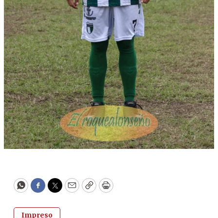
WhatsApp
Facebook
Twitter
Email
Copy
Print
Impreso