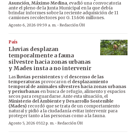
Asunción, Máximo Medina
, evadió una convocatoria
ante el pleno de la Junta Municipal en la que debía
brindar informes sobre la reciente adquisición de 11
camiones recolectores por G. 13.606 millones.
·
Agosto 6, 2026 09:59 a. m.
Redacción ÚH
País
Lluvias desplazan
temporalmente a fauna
silvestre hacia zonas urbanas
y Mades insta a no intervenir
Las
lluvias persistentes
y el
descenso de las
temperaturas
provocaron el
desplazamiento
temporal de animales silvestres hacia zonas urbanas
y periurbanas
en busca de refugio, alimento y espacios
secos para resguardarse. Ante esta situación, el
Ministerio del Ambiente y Desarrollo Sostenible
(Mades)
recordó que se trata de un comportamiento
natural y pidió a la ciudadanía evitar intervenir para
proteger tanto a las personas como a la fauna.
·
Agosto 5, 2026 05:12 p. m.
Redacción ÚH