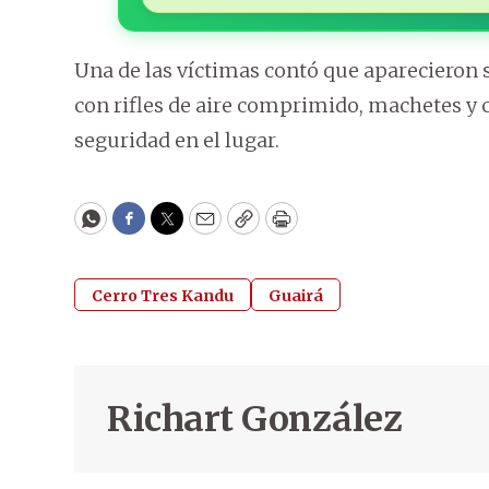
Una de las víctimas contó que aparecieron 
con rifles de aire comprimido, machetes y c
seguridad en el lugar.
WhatsApp
Facebook
Twitter
Email
Copy
Print
Cerro Tres Kandu
Guairá
Richart González