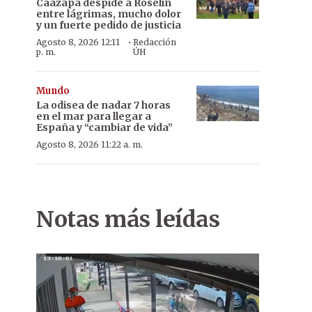
Caazapá despide a Roselín
entre lágrimas, mucho dolor
y un fuerte pedido de justicia
·
Agosto 8, 2026 12:11
Redacción
p. m.
ÚH
Mundo
La odisea de nadar 7 horas
en el mar para llegar a
España y “cambiar de vida”
Agosto 8, 2026 11:22 a. m.
Notas más leídas