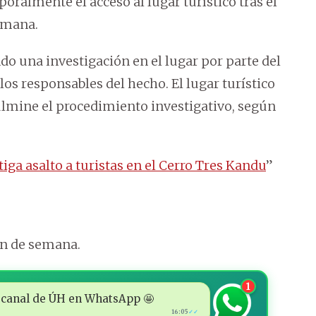
oralmente el acceso al lugar turístico tras el
semana.
o una investigación en el lugar por parte del
 los responsables del hecho. El lugar turístico
culmine el procedimiento investigativo, según
iga asalto a turistas en el Cerro Tres Kandu
”
in de semana.
1
 al canal de ÚH en WhatsApp 🤩
16:05
✓✓