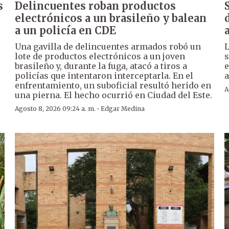
s
Delincuentes roban productos
electrónicos a un brasileño y balean
a un policía en CDE
Una gavilla de delincuentes armados robó un
L
lote de productos electrónicos a un joven
s
brasileño y, durante la fuga, atacó a tiros a
e
policías que intentaron interceptarla. En el
a
enfrentamiento, un suboficial resultó herido en
A
una pierna. El hecho ocurrió en Ciudad del Este.
·
Agosto 8, 2026 09:24 a. m.
Edgar Medina