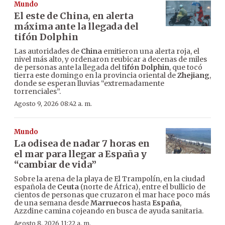
Mundo
El este de China, en alerta
máxima ante la llegada del
tifón Dolphin
Las autoridades de
China
emitieron una alerta roja, el
nivel más alto, y ordenaron reubicar a decenas de miles
de personas ante la llegada del t
ifón Dolphin
, que tocó
tierra este domingo en la provincia oriental de
Zhejiang
,
donde se esperan lluvias “extremadamente
torrenciales”.
Agosto 9, 2026 08:42 a. m.
Mundo
La odisea de nadar 7 horas en
el mar para llegar a España y
“cambiar de vida”
Sobre la arena de la playa de El Trampolín, en la ciudad
española de
Ceuta
(norte de África), entre el bullicio de
cientos de personas que cruzaron el mar hace poco más
de una semana desde
Marruecos
hasta
España
,
Azzdine camina cojeando en busca de ayuda sanitaria.
Agosto 8, 2026 11:22 a. m.