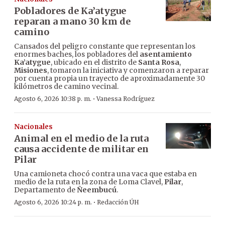
Pobladores de Ka’atygue
reparan a mano 30 km de
camino
Cansados del peligro constante que representan los
enormes baches, los pobladores del
asentamiento
Ka’atygue
, ubicado en el distrito de
Santa Rosa
,
Misiones
, tomaron la iniciativa y comenzaron a reparar
por cuenta propia un trayecto de aproximadamente 30
kilómetros de camino vecinal.
·
Agosto 6, 2026 10:38 p. m.
Vanessa Rodríguez
Nacionales
Animal en el medio de la ruta
causa accidente de militar en
Pilar
Una camioneta chocó contra una vaca que estaba en
medio de la ruta en la zona de Loma Clavel,
Pilar
,
Departamento de
Ñeembucú
.
·
Agosto 6, 2026 10:24 p. m.
Redacción ÚH