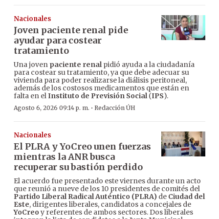
Nacionales
Joven paciente renal pide
ayudar para costear
tratamiento
Una joven
paciente renal
pidió ayuda a la ciudadanía
para costear su tratamiento, ya que debe adecuar su
vivienda para poder realizarse la diálisis peritoneal,
además de los costosos medicamentos que están en
falta en el
Instituto de Previsión Social
(
IPS
).
·
Agosto 6, 2026 09:14 p. m.
Redacción ÚH
Nacionales
El PLRA y YoCreo unen fuerzas
mientras la ANR busca
recuperar su bastión perdido
El acuerdo fue presentado este viernes durante un acto
que reunió a nueve de los 10 presidentes de comités del
Partido Liberal Radical Auténtico (PLRA)
de
Ciudad del
Este
, dirigentes liberales, candidatos a concejales de
YoCreo
y referentes de ambos sectores. Dos liberales