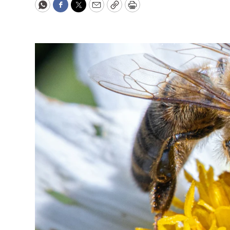
WhatsApp
Facebook
Twitter
Email
Copy
Print