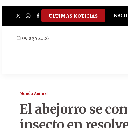
NACI
ÚLTIMAS NOTICIAS
twitter
instagram
facebook
tiktok
youtube
spotify
09 ago 2026
Mundo Animal
El abejorro se con
insecto en resolv