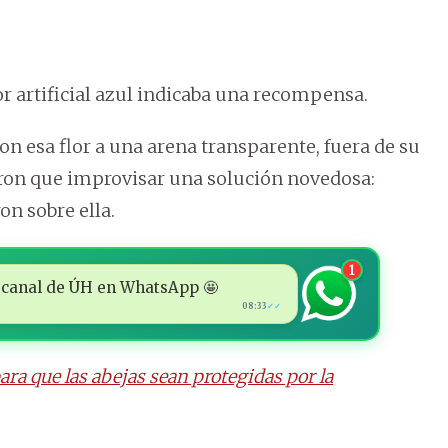
r artificial azul indicaba una recompensa.
on esa flor a una arena transparente, fuera de su
vieron que improvisar una solución novedosa:
on sobre ella.
1
 al canal de ÚH en WhatsApp 🤩
08:33
✓✓
ra que las abejas sean protegidas por la