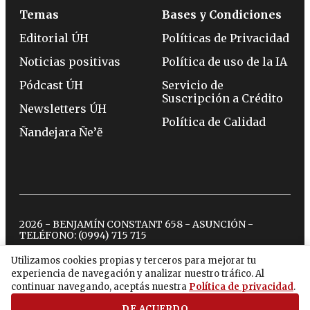
Temas
Bases y Condiciones
Editorial ÚH
Políticas de Privacidad
Noticias positivas
Política de uso de la IA
Pódcast ÚH
Servicio de
Suscripción a Crédito
Newsletters ÚH
Política de Calidad
Ñandejara Ñe’ẽ
2026 - BENJAMÍN CONSTANT 658 - ASUNCIÓN -
TELÉFONO:
(0994) 715 715
Utilizamos cookies propias y terceros para mejorar tu
experiencia de navegación y analizar nuestro tráfico. Al
twitter
instagram
facebook
tiktok
youtube
spotify
continuar navegando, aceptás nuestra
Política de privacidad
.
DE ACUERDO