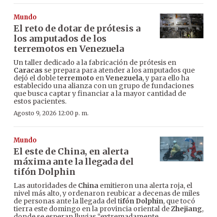
Mundo
El reto de dotar de prótesis a
los amputados de los
terremotos en Venezuela
Un taller dedicado a la fabricación de prótesis en
Caracas
se prepara para atender a los amputados que
dejó el doble t
erremoto
en
Venezuela
, y para ello ha
establecido una alianza con un grupo de fundaciones
que busca captar y financiar a la mayor cantidad de
estos pacientes.
Agosto 9, 2026 12:00 p. m.
Mundo
El este de China, en alerta
máxima ante la llegada del
tifón Dolphin
Las autoridades de
China
emitieron una alerta roja, el
nivel más alto, y ordenaron reubicar a decenas de miles
de personas ante la llegada del t
ifón Dolphin
, que tocó
tierra este domingo en la provincia oriental de
Zhejiang
,
donde se esperan lluvias “extremadamente