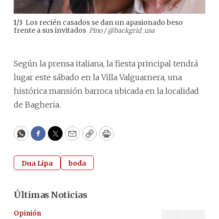
Los recién casados se dan un apasionado beso
1
/
3
2
/
3
frente a sus invitados
cel
Pino / @backgrid_usa
@ba
Según la prensa italiana, la fiesta principal tendrá
lugar este sábado en la Villa Valguarnera, una
histórica mansión barroca ubicada en la localidad
de Bagheria.
WhatsApp
Facebook
Twitter
Email
Copy
Print
Dua Lipa
boda
Últimas Noticias
Opinión