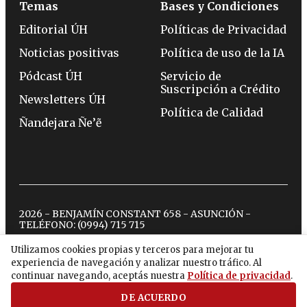
Temas
Bases y Condiciones
Editorial ÚH
Políticas de Privacidad
Noticias positivas
Política de uso de la IA
Pódcast ÚH
Servicio de
Suscripción a Crédito
Newsletters ÚH
Política de Calidad
Ñandejara Ñe’ẽ
2026 - BENJAMÍN CONSTANT 658 - ASUNCIÓN -
TELÉFONO:
(0994) 715 715
Utilizamos cookies propias y terceros para mejorar tu
experiencia de navegación y analizar nuestro tráfico. Al
twitter
instagram
facebook
tiktok
youtube
spotify
continuar navegando, aceptás nuestra
Política de privacidad
.
DE ACUERDO