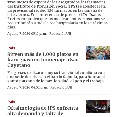
Tras meses de espera de los asegurados, las farmacias
del
Instituto de Previsión Social (IPS)
se abastecerán.
La previsional recibió 124 fármacos en la mañana de
este viernes. En conferencia de prensa, el
Dr. Isaías
Fretes
comunicó que los medicamentos e insumos se
redistribuirán a toda la red hospitalaria en los próximos
días.
·
Agosto 7, 2026 05:19 p. m.
Redacción ÚH
País
Sirven más de 1.000 platos en
karu guasu en homenaje a San
Cayetano
Feligreses realizaron hoy su tradicional comilona con
una serie de misas en el barrio
Sajonia
, para honrar al
santo patrono de la paz, la salud, el pan y el trabajo.
·
Agosto 7, 2026 04:02 p. m.
Redacción ÚH
País
Oftalmología de IPS enfrenta
alta demanda y falta de