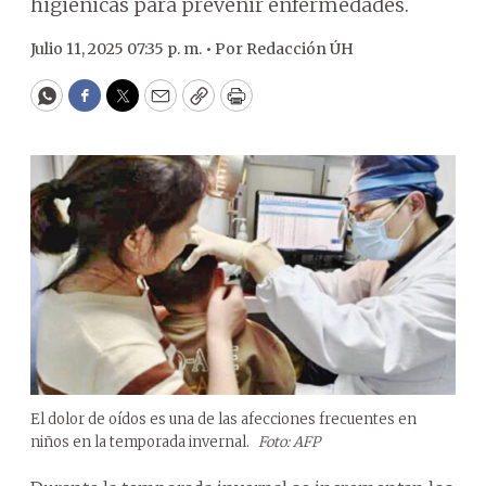
higiénicas para prevenir enfermedades.
Julio 11, 2025 07:35 p. m. •
Por
Redacción ÚH
WhatsApp
Facebook
Twitter
Email
Copy
Print
El dolor de oídos es una de las afecciones frecuentes en
niños en la temporada invernal.
Foto: AFP