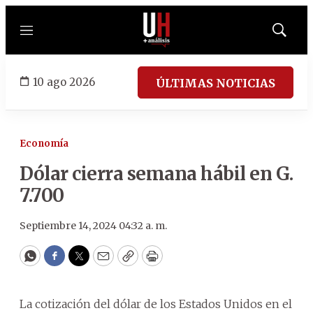
Menú
Mostrar
búsqued
10 ago 2026
ÚLTIMAS NOTICIAS
Economía
Dólar cierra semana hábil en G.
7.700
Septiembre 14, 2024 04:32 a. m.
WhatsApp
Facebook
Twitter
Email
Copy
Print
La cotización del dólar de los Estados Unidos en el