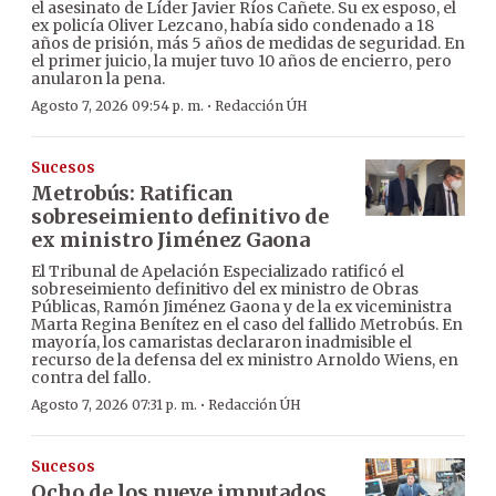
el asesinato de Líder Javier Ríos Cañete. Su ex esposo, el
ex policía Oliver Lezcano, había sido condenado a 18
años de prisión, más 5 años de medidas de seguridad. En
el primer juicio, la mujer tuvo 10 años de encierro, pero
anularon la pena.
·
Agosto 7, 2026 09:54 p. m.
Redacción ÚH
Sucesos
Metrobús: Ratifican
sobreseimiento definitivo de
ex ministro Jiménez Gaona
El Tribunal de Apelación Especializado ratificó el
sobreseimiento definitivo del ex ministro de Obras
Públicas, Ramón Jiménez Gaona y de la ex viceministra
Marta Regina Benítez en el caso del fallido Metrobús. En
mayoría, los camaristas declararon inadmisible el
recurso de la defensa del ex ministro Arnoldo Wiens, en
contra del fallo.
·
Agosto 7, 2026 07:31 p. m.
Redacción ÚH
Sucesos
Ocho de los nueve imputados