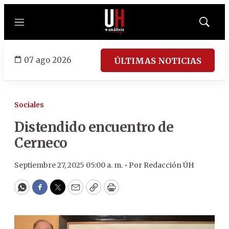
Menú
Mostrar
búsqued
07 ago 2026
ÚLTIMAS NOTICIAS
Sociales
Distendido encuentro de
Cerneco
Septiembre 27, 2025 05:00 a. m. •
Por
Redacción ÚH
WhatsApp
Facebook
Twitter
Email
Copy
Print