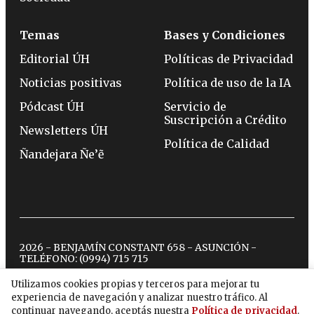
Temas
Bases y Condiciones
Editorial ÚH
Políticas de Privacidad
Noticias positivas
Política de uso de la IA
Pódcast ÚH
Servicio de
Suscripción a Crédito
Newsletters ÚH
Política de Calidad
Ñandejara Ñe’ẽ
2026 - BENJAMÍN CONSTANT 658 - ASUNCIÓN -
TELÉFONO:
(0994) 715 715
Utilizamos cookies propias y terceros para mejorar tu
experiencia de navegación y analizar nuestro tráfico. Al
twitter
instagram
facebook
tiktok
youtube
spotify
continuar navegando, aceptás nuestra
Política de privacidad
.