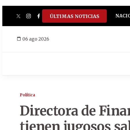
NACI
ÚLTIMAS NOTICIAS
twitter
instagram
facebook
tiktok
youtube
spotify
06 ago 2026
Política
Directora de Fina
tienen jugosos sa