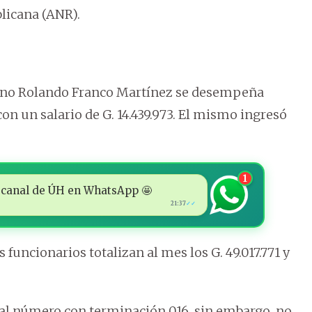
licana (ANR).
ano Rolando Franco Martínez se desempeña
on un salario de G. 14.439.973. El mismo ingresó
1
 al canal de ÚH en WhatsApp 🤩
21:37
✓✓
 funcionarios totalizan al mes los G. 49.017.771 y
al número con terminación 016, sin embargo, no