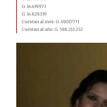
G. 14.439.973
G. 14.829.339
Cuestan al mes: G. 49.017.771
Cuestan al año: G. 588.213.252