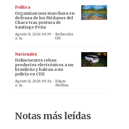
Política
Organizan una marchara en
defensa de los Médanos del
Chaco tras postura de
Santiago Peña
·
Agosto 8, 2026 09:39
Redacción
a. m.
ÚH
Nacionales
Delincuentes roban
productos electrónicos a un
brasileño y balean a un
policía en CDE
·
Agosto 8, 2026 09:24
Edgar
a. m.
Medina
Notas más leídas