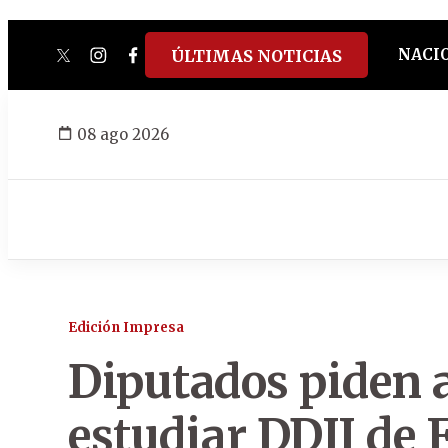
NACI
ÚLTIMAS NOTICIAS
twitter
instagram
facebook
tiktok
youtube
spotify
08 ago 2026
Edición Impresa
Diputados piden a
estudiar DDJJ de F