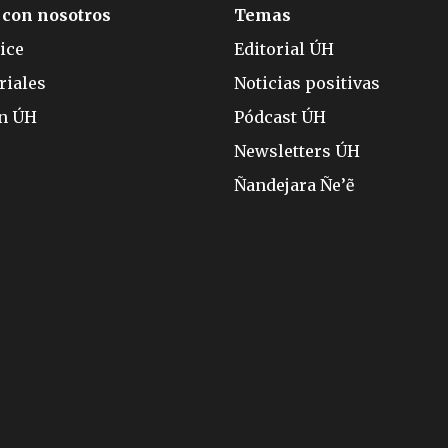
 con nosotros
Temas
ice
Editorial ÚH
riales
Noticias positivas
ón ÚH
Pódcast ÚH
Newsletters ÚH
Ñandejara Ñe’ẽ