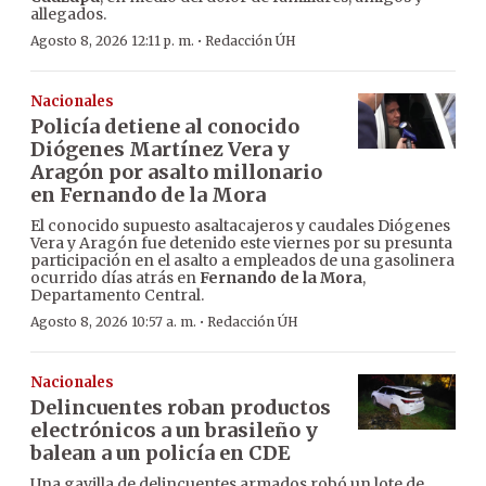
allegados.
·
Agosto 8, 2026 12:11 p. m.
Redacción ÚH
Nacionales
Policía detiene al conocido
Diógenes Martínez Vera y
Aragón por asalto millonario
en Fernando de la Mora
El conocido supuesto asaltacajeros y caudales Diógenes
Vera y Aragón fue detenido este viernes por su presunta
participación en el asalto a empleados de una gasolinera
ocurrido días atrás en
Fernando de la Mora
,
Departamento Central.
·
Agosto 8, 2026 10:57 a. m.
Redacción ÚH
Nacionales
Delincuentes roban productos
electrónicos a un brasileño y
balean a un policía en CDE
Una gavilla de delincuentes armados robó un lote de