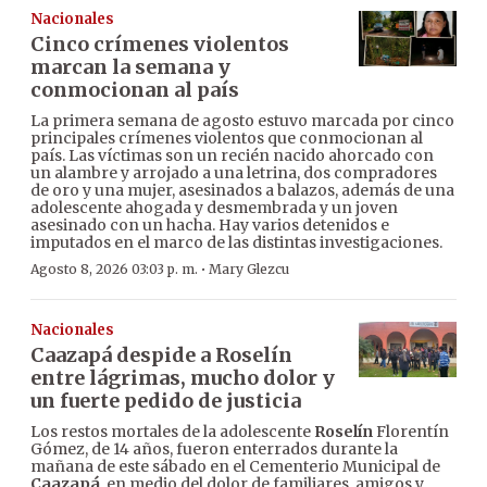
Nacionales
Cinco crímenes violentos
marcan la semana y
conmocionan al país
La primera semana de agosto estuvo marcada por cinco
principales crímenes violentos que conmocionan al
país. Las víctimas son un recién nacido ahorcado con
un alambre y arrojado a una letrina, dos compradores
de oro y una mujer, asesinados a balazos, además de una
adolescente ahogada y desmembrada y un joven
asesinado con un hacha. Hay varios detenidos e
imputados en el marco de las distintas investigaciones.
·
Agosto 8, 2026 03:03 p. m.
Mary Glezcu
Nacionales
Caazapá despide a Roselín
entre lágrimas, mucho dolor y
un fuerte pedido de justicia
Los restos mortales de la adolescente
Roselín
Florentín
Gómez, de 14 años, fueron enterrados durante la
mañana de este sábado en el Cementerio Municipal de
Caazapá
, en medio del dolor de familiares, amigos y