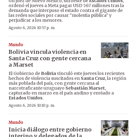
Un juez de Nuevo México, suroeste de
Estados Unidos
,
ordenó el jueves a Meta pagar USD 567 millones tras la
demanda que interpuso el estado contra el gigante de
las redes sociales por causar “molestia pública” y
perjudicar a los menores.
Agosto 6, 2026 10:57 p. m.
Mundo
Bolivia vincula violencia en
Santa Cruz con gente cercana
a Marset
El Gobierno de
Bolivia
vinculó este jueves los recientes
hechos de violencia suscitados en
Santa Cruz
, la región
más poblada del país, con gente cercana al
narcotraficante uruguayo
Sebastián Marset
,
capturado en marzo en el país andino y enviado a
Estados Unidos
.
Agosto 6, 2026 10:10 p. m.
Mundo
Inicia diálogo entre gobierno
interino y delegados de la