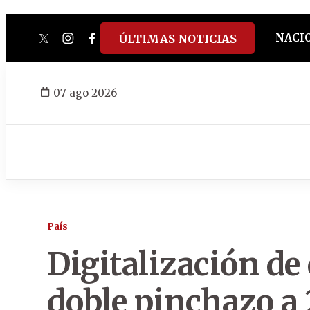
NACI
ÚLTIMAS NOTICIAS
twitter
instagram
facebook
tiktok
youtube
spotify
07 ago 2026
País
Digitalización de 
doble pinchazo a 