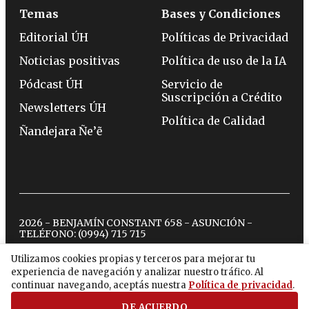
Temas
Bases y Condiciones
Editorial ÚH
Políticas de Privacidad
Noticias positivas
Política de uso de la IA
Pódcast ÚH
Servicio de
Suscripción a Crédito
Newsletters ÚH
Política de Calidad
Ñandejara Ñe’ẽ
2026 - BENJAMÍN CONSTANT 658 - ASUNCIÓN -
TELÉFONO:
(0994) 715 715
Utilizamos cookies propias y terceros para mejorar tu
experiencia de navegación y analizar nuestro tráfico. Al
twitter
instagram
facebook
tiktok
youtube
spotify
continuar navegando, aceptás nuestra
Política de privacidad
.
DE ACUERDO