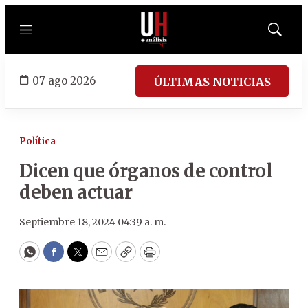
Menú
Mostrar
búsqued
07 ago 2026
ÚLTIMAS NOTICIAS
Política
Dicen que órganos de control
deben actuar
Septiembre 18, 2024 04:39 a. m.
WhatsApp
Facebook
Twitter
Email
Copy
Print