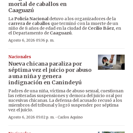
mortal de caballos en
Caaguazú
La
Policía Nacional
detuvo a los organizadores de la
carrera de caballos
que terminó con la muerte de un
niño de 8 años de edad en la ciudad de
Cecilio Báez
, en
el Departamento de
Caaguazú
.
Agosto 6, 2026 05:36 p. m.
Nacionales
Nueva chicana paraliza por
séptima vez el juicio por abuso
a una niña y genera
indignación en Canindeyú
Padres de una niña, víctima de abuso sexual, cuestionan
las reiteradas suspensiones y demora del juicio oral por
sucesivas chicanas. La defensa del acusado recusó a los
miembros del tribunal y logró suspender por séptima
vez el juicio.
·
Agosto 6, 2026 05:02 p. m.
Carlos Aquino