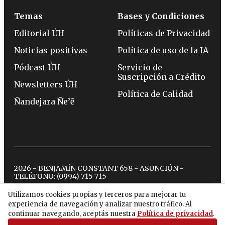
Temas
Bases y Condiciones
Editorial ÚH
Políticas de Privacidad
Noticias positivas
Política de uso de la IA
Pódcast ÚH
Servicio de
Suscripción a Crédito
Newsletters ÚH
Política de Calidad
Ñandejara Ñe’ẽ
2026 - BENJAMÍN CONSTANT 658 - ASUNCIÓN -
TELÉFONO:
(0994) 715 715
Utilizamos cookies propias y terceros para mejorar tu
experiencia de navegación y analizar nuestro tráfico. Al
twitter
instagram
facebook
tiktok
youtube
spotify
continuar navegando, aceptás nuestra
Política de privacidad
.