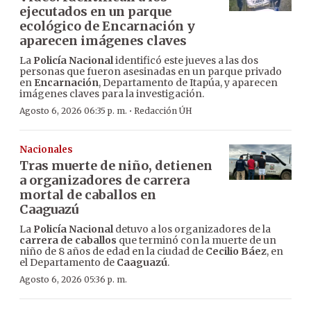
ejecutados en un parque
ecológico de Encarnación y
aparecen imágenes claves
La
Policía Nacional
identificó este jueves a las dos
personas que fueron asesinadas en un parque privado
en
Encarnación
, Departamento de Itapúa, y aparecen
imágenes claves para la investigación.
·
Agosto 6, 2026 06:35 p. m.
Redacción ÚH
Nacionales
Tras muerte de niño, detienen
a organizadores de carrera
mortal de caballos en
Caaguazú
La
Policía Nacional
detuvo a los organizadores de la
carrera de caballos
que terminó con la muerte de un
niño de 8 años de edad en la ciudad de
Cecilio Báez
, en
el Departamento de
Caaguazú
.
Agosto 6, 2026 05:36 p. m.