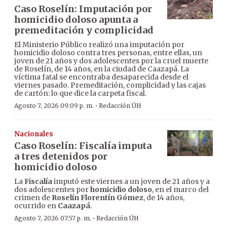
Caso Roselín: Imputación por
homicidio doloso apunta a
premeditación y complicidad
El Ministerio Público realizó una imputación por
homicidio doloso contra tres personas, entre ellas, un
joven de 21 años y dos adolescentes por la cruel muerte
de Roselín, de 14 años, en la ciudad de Caazapá. La
víctima fatal se encontraba desaparecida desde el
viernes pasado. Premeditación, complicidad y las cajas
de cartón: lo que dice la carpeta fiscal.
·
Agosto 7, 2026 09:09 p. m.
Redacción ÚH
Nacionales
Caso Roselín: Fiscalía imputa
a tres detenidos por
homicidio doloso
La
Fiscalía
imputó este viernes a un joven de 21 años y a
dos adolescentes por
homicidio doloso
, en el marco del
crimen de
Roselín Florentín Gómez
, de 14 años,
ocurrido en
Caazapá
.
·
Agosto 7, 2026 07:57 p. m.
Redacción ÚH