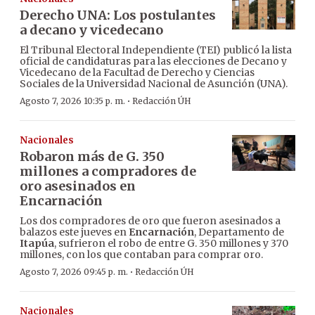
Derecho UNA: Los postulantes
a decano y vicedecano
El Tribunal Electoral Independiente (TEI) publicó la lista
oficial de candidaturas para las elecciones de Decano y
Vicedecano de la Facultad de Derecho y Ciencias
Sociales de la Universidad Nacional de Asunción (UNA).
·
Agosto 7, 2026 10:35 p. m.
Redacción ÚH
Nacionales
Robaron más de G. 350
millones a compradores de
oro asesinados en
Encarnación
Los dos compradores de oro que fueron asesinados a
balazos este jueves en
Encarnación
, Departamento de
Itapúa
, sufrieron el robo de entre G. 350 millones y 370
millones, con los que contaban para comprar oro.
·
Agosto 7, 2026 09:45 p. m.
Redacción ÚH
Nacionales