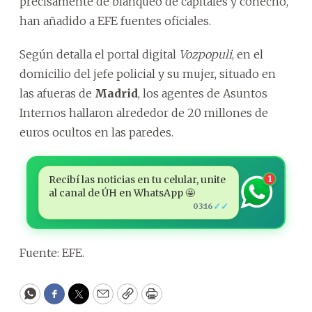
precisamente de blanqueo de capitales y cohecho,
han añadido a EFE fuentes oficiales.
Según detalla el portal digital
Vozpopuli
, en el
domicilio del jefe policial y su mujer, situado en
las afueras de
Madrid
, los agentes de Asuntos
Internos hallaron alrededor de 20 millones de
euros ocultos en las paredes.
Recibí las noticias en tu celular, unite
1
al canal de ÚH en WhatsApp 🤩
✓✓
03:16
Fuente: EFE.
WhatsApp
Facebook
Twitter
Email
Copy
Print