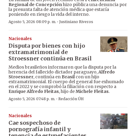
Regional de Concepción
hizo pública una denuncia por
la presunta falta de atención médica que estaría
poniendo en riesgo la vida del interno.
·
Agosto 5, 2026 08:09 p. m.
Justiniano Riveros
Nacionales
Disputa por bienes con hijo
extramatrimonial de
Stroessner continúa en Brasil
Medios brasileños informaron que la disputa por la
herencia del fallecido dictador paraguayo,
Alfredo
Stroessner
, continúa en
Brasil
con un hijo
extramatrimonial. El cuerpo del general fue exhumado
en el 2022 y se comprobó la filiación con respecto a
Enrique Alfredo Fleitas
, hijo de
Michele Fleitas
.
·
Agosto 5, 2026 07:48 p. m.
Redacción ÚH
Nacionales
Cae sospechoso de
pornografía infantil y
tenencia de estupefacientes