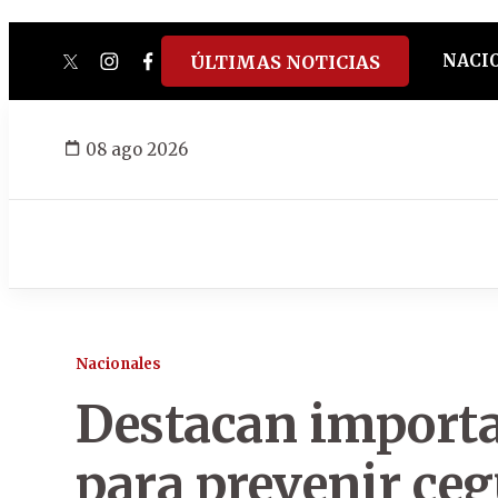
NACI
ÚLTIMAS NOTICIAS
twitter
instagram
facebook
tiktok
youtube
spotify
08 ago 2026
Nacionales
Destacan importa
para prevenir ceg