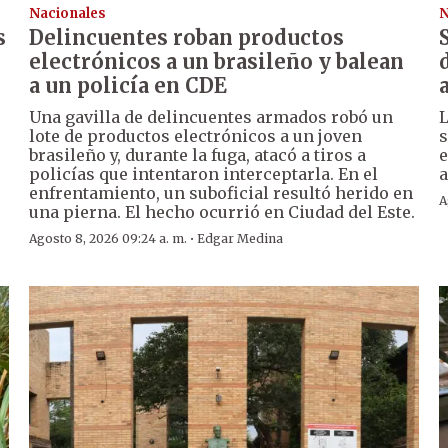
Nacionales
N
s
Delincuentes roban productos
electrónicos a un brasileño y balean
a un policía en CDE
Una gavilla de delincuentes armados robó un
L
lote de productos electrónicos a un joven
s
brasileño y, durante la fuga, atacó a tiros a
e
policías que intentaron interceptarla. En el
a
enfrentamiento, un suboficial resultó herido en
A
una pierna. El hecho ocurrió en Ciudad del Este.
·
Agosto 8, 2026 09:24 a. m.
Edgar Medina