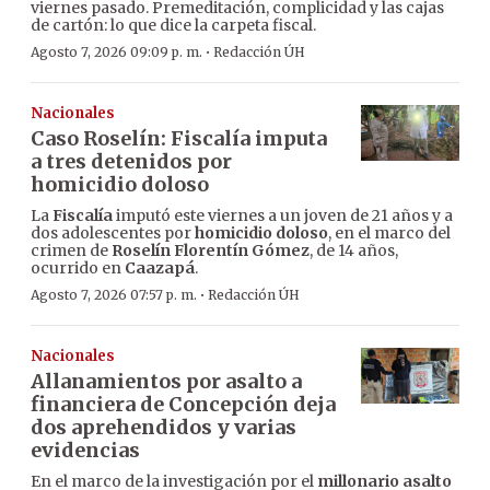
viernes pasado. Premeditación, complicidad y las cajas
de cartón: lo que dice la carpeta fiscal.
·
Agosto 7, 2026 09:09 p. m.
Redacción ÚH
Nacionales
Caso Roselín: Fiscalía imputa
a tres detenidos por
homicidio doloso
La
Fiscalía
imputó este viernes a un joven de 21 años y a
dos adolescentes por
homicidio doloso
, en el marco del
crimen de
Roselín Florentín Gómez
, de 14 años,
ocurrido en
Caazapá
.
·
Agosto 7, 2026 07:57 p. m.
Redacción ÚH
Nacionales
Allanamientos por asalto a
financiera de Concepción deja
dos aprehendidos y varias
evidencias
En el marco de la investigación por el
millonario asalto