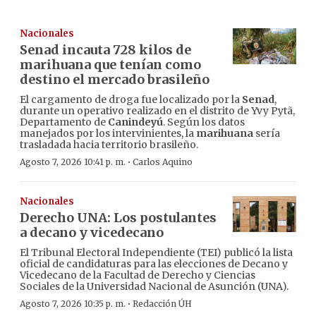
Nacionales
Senad incauta 728 kilos de
marihuana que tenían como
destino el mercado brasileño
El cargamento de droga fue localizado por la
Senad
,
durante un operativo realizado en el distrito de Yvy Pytã,
Departamento de
Canindeyú
. Según los datos
manejados por los intervinientes, la
marihuana
sería
trasladada hacia territorio brasileño.
·
Agosto 7, 2026 10:41 p. m.
Carlos Aquino
Nacionales
Derecho UNA: Los postulantes
a decano y vicedecano
El Tribunal Electoral Independiente (TEI) publicó la lista
oficial de candidaturas para las elecciones de Decano y
Vicedecano de la Facultad de Derecho y Ciencias
Sociales de la Universidad Nacional de Asunción (UNA).
·
Agosto 7, 2026 10:35 p. m.
Redacción ÚH