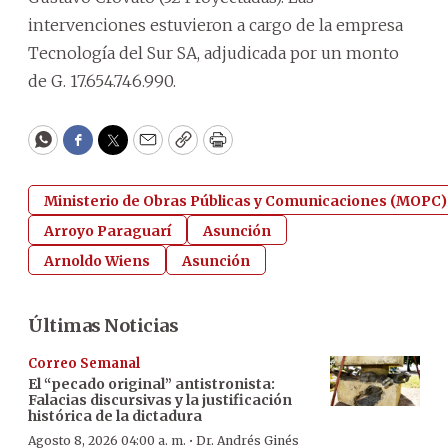
intervenciones estuvieron a cargo de la empresa
Tecnología del Sur SA, adjudicada por un monto
de G. 17.654.746.990.
WhatsApp
Facebook
Twitter
Email
Copy
Print
Ministerio de Obras Públicas y Comunicaciones (MOPC)
Arroyo Paraguarí
Asunción
Arnoldo Wiens
Asunción
Últimas Noticias
Correo Semanal
El “pecado original” antistronista:
Falacias discursivas y la justificación
histórica de la dictadura
·
Agosto 8, 2026 04:00 a. m.
Dr. Andrés Ginés