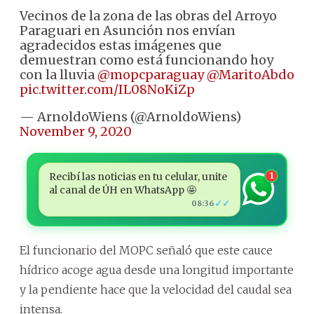
Vecinos de la zona de las obras del Arroyo
Paraguari en Asunción nos envían
agradecidos estas imágenes que
demuestran como está funcionando hoy
con la lluvia
@mopcparaguay
@MaritoAbdo
pic.twitter.com/IL08NoKiZp
— ArnoldoWiens (@ArnoldoWiens)
November 9, 2020
Recibí las noticias en tu celular, unite
1
al canal de ÚH en WhatsApp 🤩
✓✓
08:36
El funcionario del MOPC señaló que este cauce
hídrico acoge agua desde una longitud importante
y la pendiente hace que la velocidad del caudal sea
intensa.