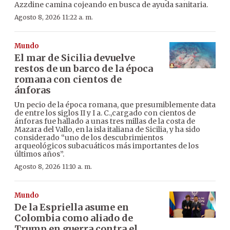
Azzdine camina cojeando en busca de ayuda sanitaria.
Agosto 8, 2026 11:22 a. m.
Mundo
El mar de Sicilia devuelve
restos de un barco de la época
romana con cientos de
ánforas
Un pecio de la época romana, que presumiblemente data
de entre los siglos II y I a. C.,cargado con cientos de
ánforas fue hallado a unas tres millas de la costa de
Mazara del Vallo, en la isla italiana de Sicilia, y ha sido
considerado “uno de los descubrimientos
arqueológicos subacuáticos más importantes de los
últimos años”.
Agosto 8, 2026 11:10 a. m.
Mundo
De la Espriella asume en
Colombia como aliado de
Trump en guerra contra el