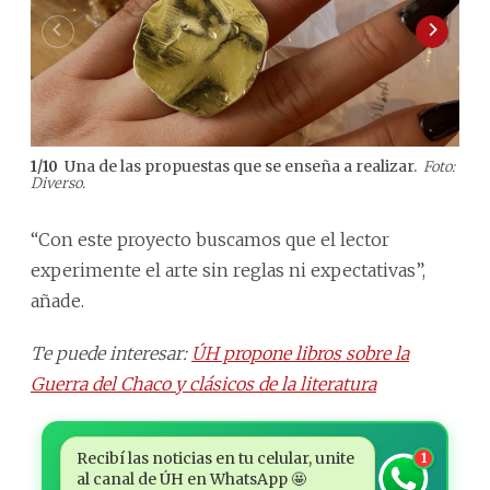
Una de las propuestas que se enseña a realizar.
2
/
10
1
/
10
Foto:
Diverso.
“Con este proyecto buscamos que el lector
experimente el arte sin reglas ni expectativas”,
añade.
Te puede interesar:
ÚH propone libros sobre la
Guerra del Chaco y clásicos de la literatura
Recibí las noticias en tu celular, unite
1
al canal de ÚH en WhatsApp 🤩