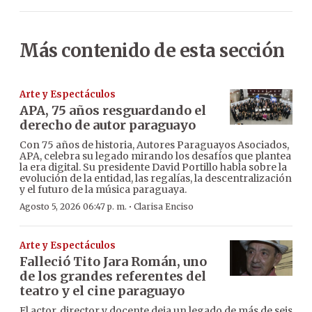
Más contenido de esta sección
Arte y Espectáculos
APA, 75 años resguardando el
derecho de autor paraguayo
Con 75 años de historia, Autores Paraguayos Asociados,
APA, celebra su legado mirando los desafíos que plantea
la era digital. Su presidente David Portillo habla sobre la
evolución de la entidad, las regalías, la descentralización
y el futuro de la música paraguaya.
·
Agosto 5, 2026 06:47 p. m.
Clarisa Enciso
Arte y Espectáculos
Falleció Tito Jara Román, uno
de los grandes referentes del
teatro y el cine paraguayo
El actor, director y docente deja un legado de más de seis