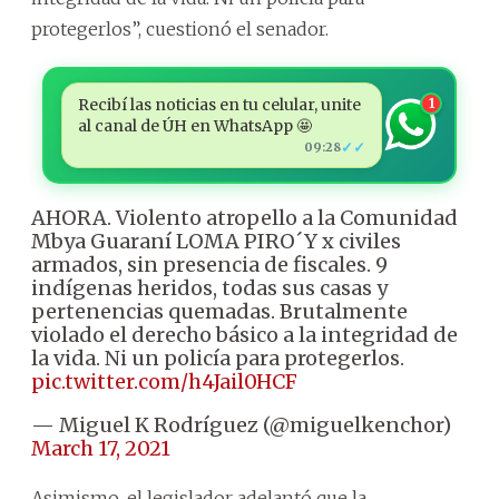
protegerlos”, cuestionó el senador.
Recibí las noticias en tu celular, unite
1
al canal de ÚH en WhatsApp 🤩
✓✓
09:28
AHORA. Violento atropello a la Comunidad
Mbya Guaraní LOMA PIRO´Y x civiles
armados, sin presencia de fiscales. 9
indígenas heridos, todas sus casas y
pertenencias quemadas. Brutalmente
violado el derecho básico a la integridad de
la vida. Ni un policía para protegerlos.
pic.twitter.com/h4Jail0HCF
— Miguel K Rodríguez (@miguelkenchor)
March 17, 2021
Asimismo, el legislador adelantó que la