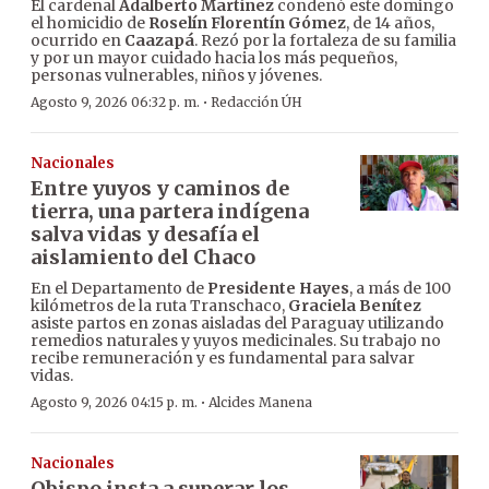
El cardenal
Adalberto Martínez
condenó este domingo
el homicidio de
Roselín Florentín Gómez
, de 14 años,
ocurrido en
Caazapá
. Rezó por la fortaleza de su familia
y por un mayor cuidado hacia los más pequeños,
personas vulnerables, niños y jóvenes.
·
Agosto 9, 2026 06:32 p. m.
Redacción ÚH
Nacionales
Entre yuyos y caminos de
tierra, una partera indígena
salva vidas y desafía el
aislamiento del Chaco
En el Departamento de
Presidente Hayes
, a más de 100
kilómetros de la ruta Transchaco,
Graciela Benítez
asiste partos en zonas aisladas del Paraguay utilizando
remedios naturales y yuyos medicinales. Su trabajo no
recibe remuneración y es fundamental para salvar
vidas.
·
Agosto 9, 2026 04:15 p. m.
Alcides Manena
Nacionales
Obispo insta a superar los