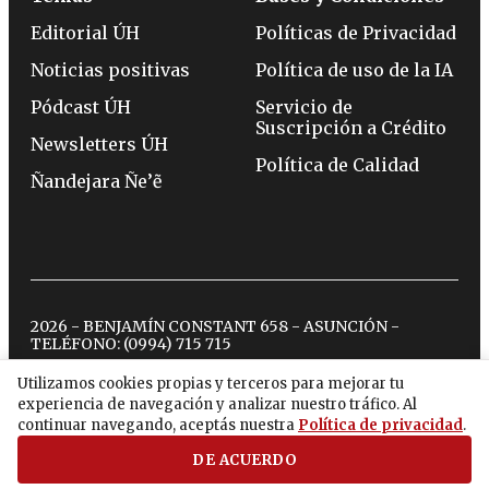
Editorial ÚH
Políticas de Privacidad
Noticias positivas
Política de uso de la IA
Pódcast ÚH
Servicio de
Suscripción a Crédito
Newsletters ÚH
Política de Calidad
Ñandejara Ñe’ẽ
2026 - BENJAMÍN CONSTANT 658 - ASUNCIÓN -
TELÉFONO:
(0994) 715 715
Utilizamos cookies propias y terceros para mejorar tu
experiencia de navegación y analizar nuestro tráfico. Al
twitter
instagram
facebook
tiktok
youtube
spotify
continuar navegando, aceptás nuestra
Política de privacidad
.
DE ACUERDO