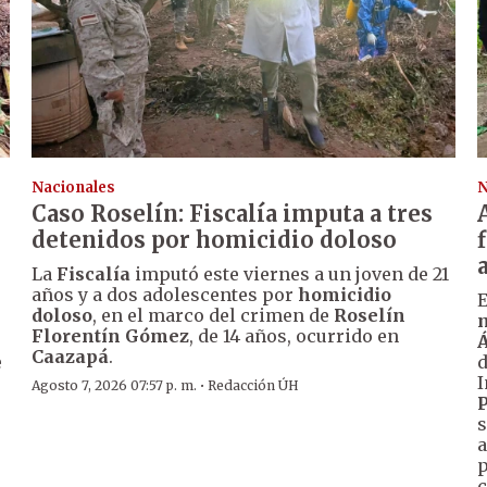
Nacionales
N
Caso Roselín: Fiscalía imputa a tres
detenidos por homicidio doloso
La
Fiscalía
imputó este viernes a un joven de 21
años y a dos adolescentes por
homicidio
E
doloso
, en el marco del crimen de
Roselín
m
Florentín Gómez
, de 14 años, ocurrido en
Á
Caazapá
.
e
I
·
Agosto 7, 2026 07:57 p. m.
Redacción ÚH
P
s
.
a
p
c