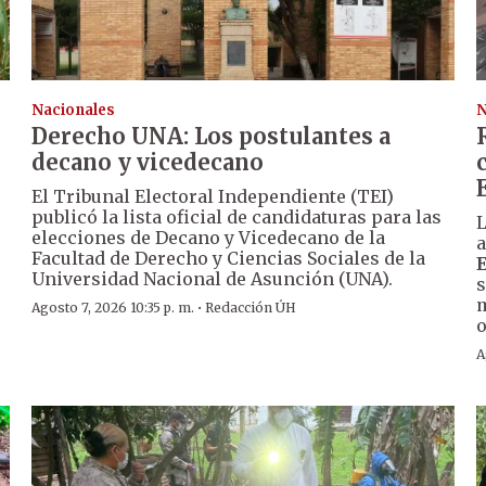
Nacionales
N
Derecho UNA: Los postulantes a
decano y vicedecano
El Tribunal Electoral Independiente (TEI)
publicó la lista oficial de candidaturas para las
L
elecciones de Decano y Vicedecano de la
a
Facultad de Derecho y Ciencias Sociales de la
Universidad Nacional de Asunción (UNA).
s
m
·
Agosto 7, 2026 10:35 p. m.
Redacción ÚH
o
A