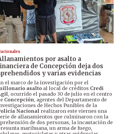
acionales
Allanamientos por asalto a
financiera de Concepción deja dos
aprehendidos y varias evidencias
n el marco de la investigación por el
illonario asalto
al local de créditos
Credi
gil
, ocurrido el pasado 30 de julio en el centro
de
Concepción
, agentes del Departamento de
nvestigaciones de Hechos Punibles de la
olicía Nacional
realizaron este viernes una
erie de allanamientos que culminaron con la
prehensión de dos personas, la incautación de
resunta marihuana, un arma de fuego,
elulares, motocicletas y otras evidencias