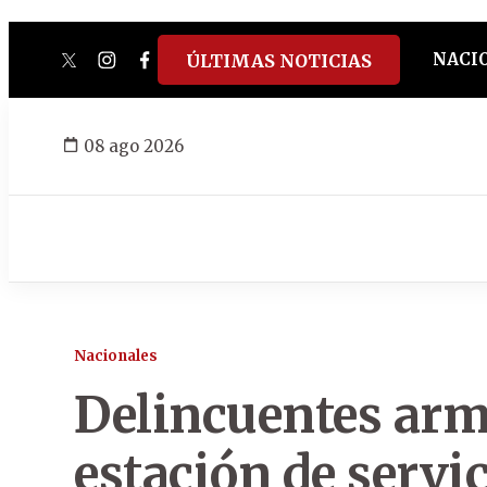
NACI
ÚLTIMAS NOTICIAS
twitter
instagram
facebook
tiktok
youtube
spotify
08 ago 2026
Nacionales
Delincuentes arm
estación de servi