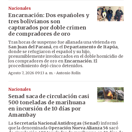
Nacionales
Encarnación: Dos españoles y
tres bolivianos son
capturados por doble crimen
de compradores de oro
Tras horas de suspenso fue allanada una vivienda en
San Juan del Paraná
, en el
Departamento de Itapúa
,
donde se refugiaron el español y su hijo,
presumiblemente involucrados en el doble homicidio de
los compradores de oro en
Encarnación
. El
procedimiento dejó cinco detenidos.
·
Agosto 7, 2026 09:13 a. m.
Antonio Rolín
Nacionales
Senad saca de circulación casi
500 toneladas de marihuana
en incursión de 10 días por
Amambay
La
Secretaría Nacional Antidrogas
(
Senad
) informó
que la denominada
Operación Nueva Alianza 56
sacó