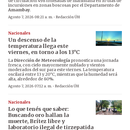
de circulación 498 toneladas de marihuana en 10 días de
incursiones en zonas boscosas por el Departamento de
Amambay
.
·
Agosto 7, 2026 08:21 a. m.
Redacción ÚH
Nacionales
Un descenso de la
temperatura llega este
viernes, en torno a los 13°C
La
Dirección de Meteorología
pronostica una jornada
fresca, con cielo mayormente nublado y vientos
moderados del sur para este viernes. La temperatura
oscilará entre 13 y 20°C, mientras que la humedad será
alta, alrededor de 80%.
·
Agosto 7, 2026 07:12 a. m.
Redacción ÚH
Nacionales
Lo que tenés que saber:
Buscando oro hallan la
muerte, Brítez libre y
laboratorio ilegal de tirzepatida