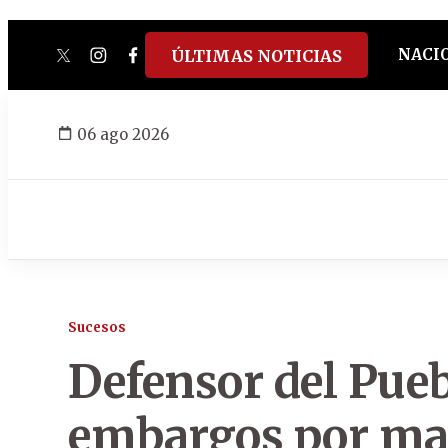
NACI
ÚLTIMAS NOTICIAS
twitter
instagram
facebook
tiktok
youtube
spotify
06 ago 2026
Sucesos
Defensor del Pue
embargos por maf