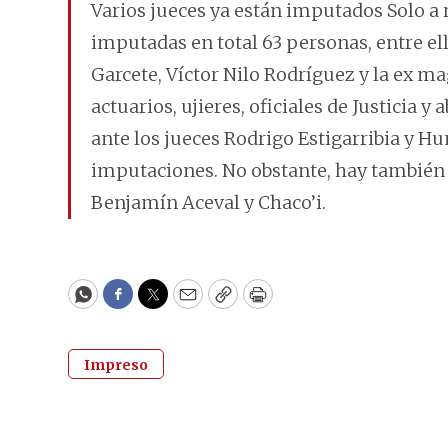
Varios jueces ya están imputados Solo a ra
imputadas en total 63 personas, entre ella
Garcete, Víctor Nilo Rodríguez y la ex ma
actuarios, ujieres, oficiales de Justicia
ante los jueces Rodrigo Estigarribia y H
imputaciones. No obstante, hay también va
Benjamín Aceval y Chaco’i.
WhatsApp
Facebook
Twitter
Email
Copy
Print
Impreso