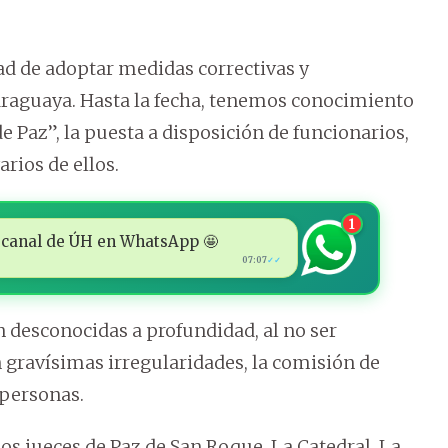
ad de adoptar medidas correctivas y
paraguaya. Hasta la fecha, tenemos conocimiento
e Paz”, la puesta a disposición de funcionarios,
rios de ellos.
1
 al canal de ÚH en WhatsApp 🤩
07:07
✓✓
on desconocidas a profundidad, al no ser
 gravísimas irregularidades, la comisión de
 personas.
los jueces de Paz de San Roque, La Catedral, La