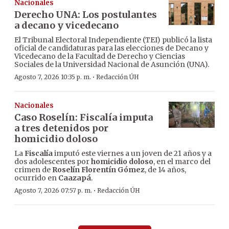
Nacionales
Derecho UNA: Los postulantes
a decano y vicedecano
El Tribunal Electoral Independiente (TEI) publicó la lista
oficial de candidaturas para las elecciones de Decano y
Vicedecano de la Facultad de Derecho y Ciencias
Sociales de la Universidad Nacional de Asunción (UNA).
·
Agosto 7, 2026 10:35 p. m.
Redacción ÚH
Nacionales
Caso Roselín: Fiscalía imputa
a tres detenidos por
homicidio doloso
La
Fiscalía
imputó este viernes a un joven de 21 años y a
dos adolescentes por
homicidio doloso
, en el marco del
crimen de
Roselín Florentín Gómez
, de 14 años,
ocurrido en
Caazapá
.
·
Agosto 7, 2026 07:57 p. m.
Redacción ÚH