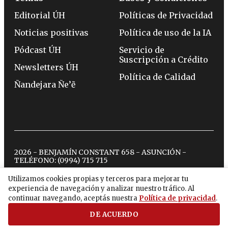
Editorial ÚH
Políticas de Privacidad
Noticias positivas
Política de uso de la IA
Pódcast ÚH
Servicio de
Suscripción a Crédito
Newsletters ÚH
Política de Calidad
Ñandejara Ñe’ẽ
2026 - BENJAMÍN CONSTANT 658 - ASUNCIÓN -
TELÉFONO:
(0994) 715 715
Utilizamos cookies propias y terceros para mejorar tu
experiencia de navegación y analizar nuestro tráfico. Al
twitter
instagram
facebook
tiktok
youtube
spotify
continuar navegando, aceptás nuestra
Política de privacidad
.
DE ACUERDO