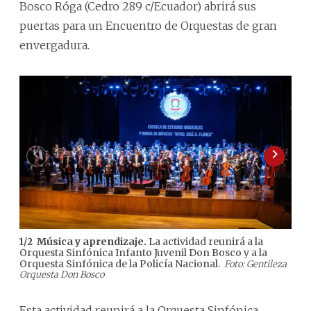
Bosco Róga (Cedro 289 c/Ecuador) abrirá sus
puertas para un Encuentro de Orquestas de gran
envergadura.
Música y aprendizaje.
La actividad reunirá a la
1
/
2
2
/
2
Orquesta Sinfónica Infanto Juvenil Don Bosco y a la
Orqu
Orquesta Sinfónica de la Policía Nacional.
Orqu
Foto: Gentileza
Orquesta Don Bosco
Orqu
Esta actividad reunirá a la Orquesta Sinfónica