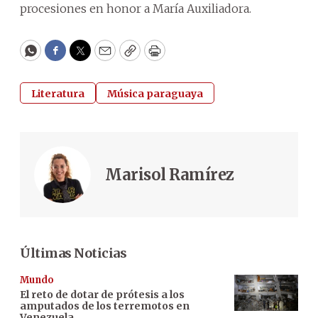
procesiones en honor a María Auxiliadora.
WhatsApp
Facebook
Twitter
Email
Copy
Print
Literatura
Música paraguaya
Marisol Ramírez
Últimas Noticias
Mundo
El reto de dotar de prótesis a los
amputados de los terremotos en
Venezuela