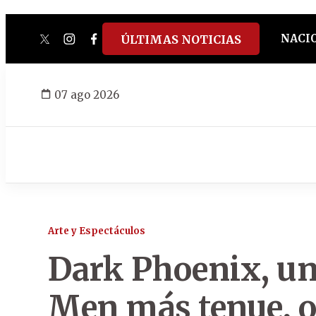
NACI
ÚLTIMAS NOTICIAS
twitter
instagram
facebook
tiktok
youtube
spotify
07 ago 2026
Arte y Espectáculos
Dark Phoenix, una
Men más tenue, o