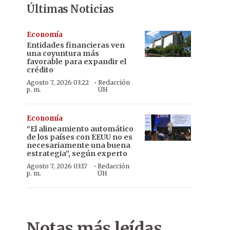
Últimas Noticias
Economía
Entidades financieras ven
una coyuntura más
favorable para expandir el
crédito
·
Agosto 7, 2026 03:22
Redacción
p. m.
ÚH
Economía
“El alineamiento automático
de los países con EEUU no es
necesariamente una buena
estrategia”, según experto
·
Agosto 7, 2026 03:17
Redacción
p. m.
ÚH
Notas más leídas