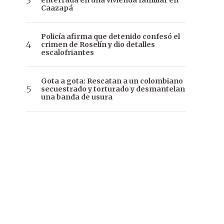
enterrada en una vivienda familiar en
Caazapá
Policía afirma que detenido confesó el
crimen de Roselín y dio detalles
escalofriantes
Gota a gota: Rescatan a un colombiano
secuestrado y torturado y desmantelan
una banda de usura