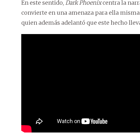
En este sentido,
Dark Phoenix
centra la narr
convierte en una amenaza para ella misma y
quien además adelantó que este hecho lleva 