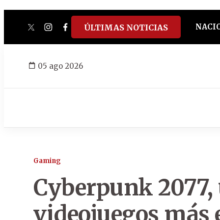
NACI
ÚLTIMAS NOTICIAS
twitter
instagram
facebook
tiktok
youtube
spotify
05 ago 2026
Gaming
Cyberpunk 2077, 
videojuegos más e