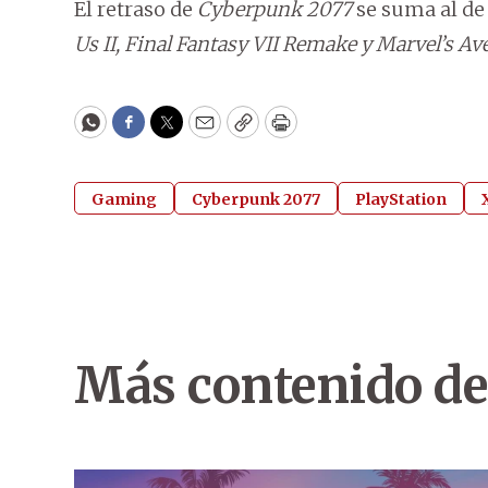
El retraso de
Cyberpunk 2077
se suma al de
Us II, Final Fantasy VII Remake y Marvel’s A
WhatsApp
Facebook
Twitter
Email
Copy
Print
Gaming
Cyberpunk 2077
PlayStation
Más contenido de