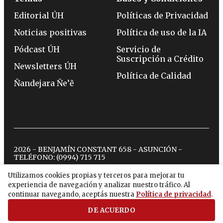
Editorial ÚH
Políticas de Privacidad
Noticias positivas
Política de uso de la IA
Pódcast ÚH
Servicio de
Suscripción a Crédito
Newsletters ÚH
Política de Calidad
Ñandejara Ñe’ẽ
2026 - BENJAMÍN CONSTANT 658 - ASUNCIÓN -
TELÉFONO:
(0994) 715 715
Utilizamos cookies propias y terceros para mejorar tu
experiencia de navegación y analizar nuestro tráfico. Al
twitter
instagram
facebook
tiktok
youtube
spotify
continuar navegando, aceptás nuestra
Política de privacidad
.
DE ACUERDO