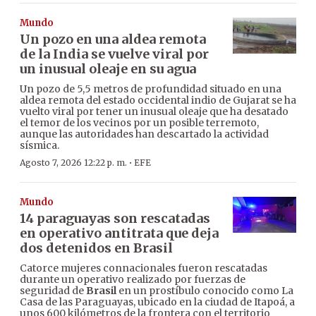
Mundo
Un pozo en una aldea remota
de la India se vuelve viral por
un inusual oleaje en su agua
Un pozo de 5,5 metros de profundidad situado en una
aldea remota del estado occidental indio de Gujarat se ha
vuelto viral por tener un inusual oleaje que ha desatado
el temor de los vecinos por un posible terremoto,
aunque las autoridades han descartado la actividad
sísmica.
·
Agosto 7, 2026 12:22 p. m.
EFE
Mundo
14 paraguayas son rescatadas
en operativo antitrata que deja
dos detenidos en Brasil
Catorce mujeres connacionales fueron rescatadas
durante un operativo realizado por fuerzas de
seguridad de
Brasil
en un prostíbulo conocido como La
Casa de las Paraguayas, ubicado en la ciudad de Itapoá, a
unos 600 kilómetros de la frontera con el territorio