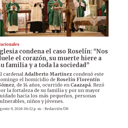
acionales
Iglesia condena el caso Roselín: “Nos
duele el corazón, su muerte hiere a
su familia y a toda la sociedad”
l cardenal
Adalberto Martínez
condenó este
omingo el homicidio de
Roselín Florentín
Gómez
, de 14 años, ocurrido en
Caazapá
. Rezó
or la fortaleza de su familia y por un mayor
uidado hacia los más pequeños, personas
ulnerables, niños y jóvenes.
·
gosto 9, 2026 06:32 p. m.
Redacción ÚH