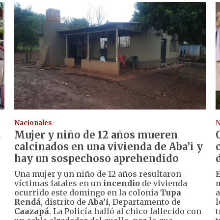
Nacionales
N
a
Mujer y niño de 12 años mueren
calcinados en una vivienda de Aba’i y
hay un sospechoso aprehendido
Una mujer y un niño de 12 años resultaron
E
víctimas fatales en un
incendio
de vivienda
m
ocurrido este domingo en la colonia
Tupa
a
Rendá
, distrito de
Aba’i
, Departamento de
l
Caazapá
. La Policía halló al chico fallecido con
t