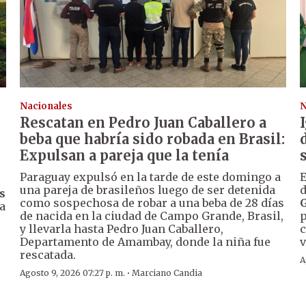
Nacionales
N
Rescatan en Pedro Juan Caballero a
beba que habría sido robada en Brasil:
Expulsan a pareja que la tenía
Paraguay expulsó en la tarde de este domingo a
E
una pareja de brasileños luego de ser detenida
d
s
como sospechosa de robar a una beba de 28 días
a
de nacida en la ciudad de Campo Grande, Brasil,
p
y llevarla hasta Pedro Juan Caballero,
c
Departamento de Amambay, donde la niña fue
v
rescatada.
A
·
Agosto 9, 2026 07:27 p. m.
Marciano Candia