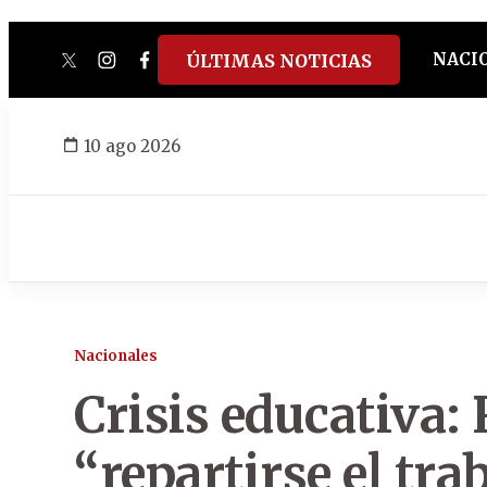
NACI
ÚLTIMAS NOTICIAS
twitter
instagram
facebook
tiktok
youtube
spotify
10 ago 2026
Nacionales
Crisis educativa: 
“repartirse el tra