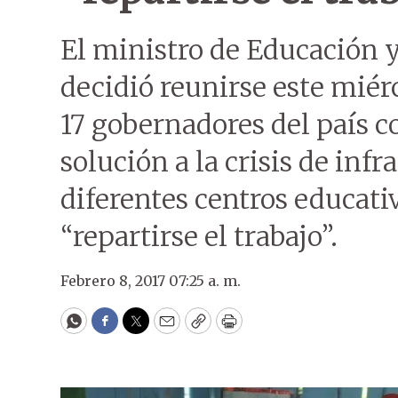
El ministro de Educación y
decidió reunirse este miér
17 gobernadores del país c
solución a la crisis de infr
diferentes centros educati
“repartirse el trabajo”.
Febrero 8, 2017 07:25 a. m.
WhatsApp
Facebook
Twitter
Email
Copy
Print