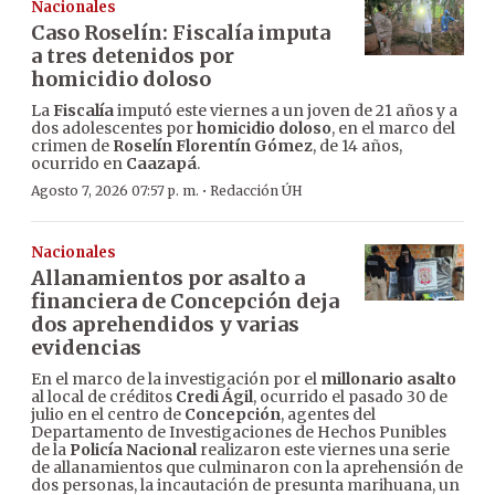
Nacionales
Caso Roselín: Fiscalía imputa
a tres detenidos por
homicidio doloso
La
Fiscalía
imputó este viernes a un joven de 21 años y a
dos adolescentes por
homicidio doloso
, en el marco del
crimen de
Roselín Florentín Gómez
, de 14 años,
ocurrido en
Caazapá
.
·
Agosto 7, 2026 07:57 p. m.
Redacción ÚH
Nacionales
Allanamientos por asalto a
financiera de Concepción deja
dos aprehendidos y varias
evidencias
En el marco de la investigación por el
millonario asalto
al local de créditos
Credi Ágil
, ocurrido el pasado 30 de
julio en el centro de
Concepción
, agentes del
Departamento de Investigaciones de Hechos Punibles
de la
Policía Nacional
realizaron este viernes una serie
de allanamientos que culminaron con la aprehensión de
dos personas, la incautación de presunta marihuana, un