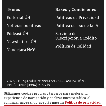
Temas
Bases y Condiciones
Editorial ÚH
Políticas de Privacidad
Noticias positivas
Política de uso de la IA
Pódcast ÚH
Servicio de
Suscripción a Crédito
Newsletters ÚH
Política de Calidad
Ñandejara Ñe’ẽ
2026 - BENJAMÍN CONSTANT 658 - ASUNCIÓN -
TELÉFONO:
(0994) 715 715
Utilizamos cookies propias y terceros para mejorar tu
experiencia de navegación y analizar nuestro tráfico. Al
twitter
instagram
facebook
tiktok
youtube
spotify
continuar navegando, aceptás nuestra
Política de privacidad
.